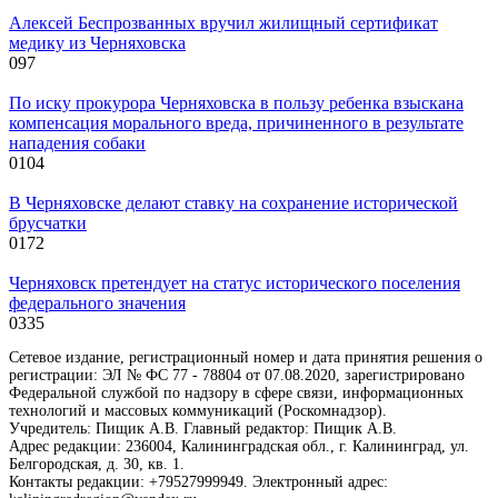
Алексей Беспрозванных вручил жилищный сертификат
медику из Черняховска
0
97
По иску прокурора Черняховска в пользу ребенка взыскана
компенсация морального вреда, причиненного в результате
нападения собаки
0
104
В Черняховске делают ставку на сохранение исторической
брусчатки
0
172
Черняховск претендует на статус исторического поселения
федерального значения
0
335
Сетевое издание, регистрационный номер и дата принятия решения о
регистрации: ЭЛ № ФС 77 - 78804 от 07.08.2020, зарегистрировано
Федеральной службой по надзору в сфере связи, информационных
технологий и массовых коммуникаций (Роскомнадзор).
Учредитель: Пищик А.В. Главный редактор: Пищик А.В.
Адрес редакции: 236004, Калининградская обл., г. Калининград, ул.
Белгородская, д. 30, кв. 1.
Контакты редакции: +79527999949. Электронный адрес: