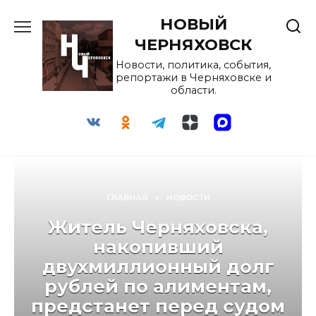
Перейти
НОВЫЙ
к
содержанию
ЧЕРНЯХОВСК
Новости, политика, события,
репортажи в Черняховске и
области.
ГЛАВНАЯ
»
НОВОСТИ
Житель Черняховска,
накопивший
двухмиллионный долг
рублей по алиментам,
предстанет перед судом