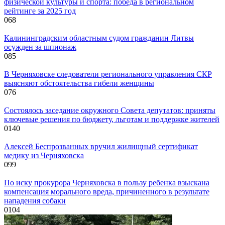
физической культуры и спорта: победа в региональном
рейтинге за 2025 год
0
68
Калининградским областным судом гражданин Литвы
осужден за шпионаж
0
85
В Черняховске следователи регионального управления СКР
выясняют обстоятельства гибели женщины
0
76
Состоялось заседание окружного Совета депутатов: приняты
ключевые решения по бюджету, льготам и поддержке жителей
0
140
Алексей Беспрозванных вручил жилищный сертификат
медику из Черняховска
0
99
По иску прокурора Черняховска в пользу ребенка взыскана
компенсация морального вреда, причиненного в результате
нападения собаки
0
104