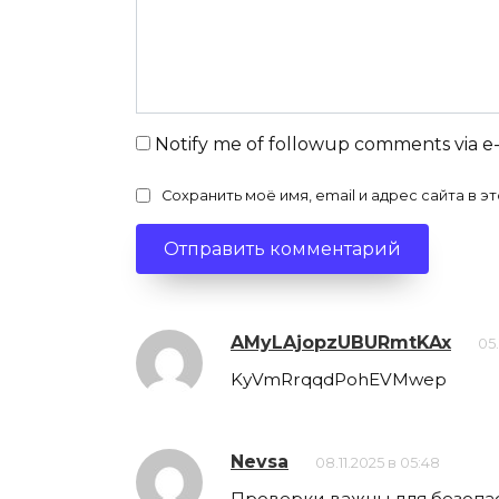
Notify me of followup comments via e
Сохранить моё имя, email и адрес сайта в
AMyLAjopzUBURmtKAx
05.
KyVmRrqqdPohEVMwep
Nevsa
08.11.2025 в 05:48
Проверки важны для безопа