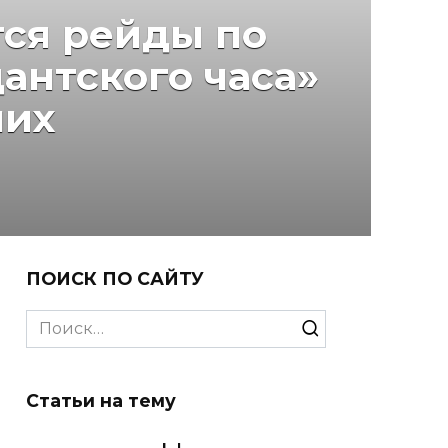
тся рейды по
антского часа»
них
ПОИСК ПО САЙТУ
Search
for:
Статьи на тему