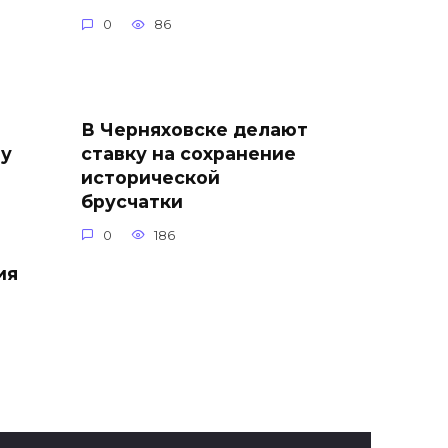
0
86
В Черняховске делают
зу
ставку на сохранение
исторической
брусчатки
0
186
ия