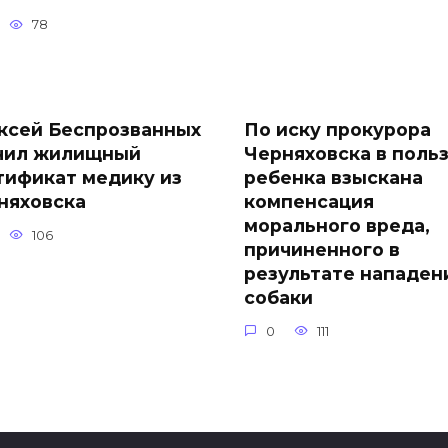
78
ксей Беспрозванных
По иску прокурора
чил жилищный
Черняховска в поль
тификат медику из
ребенка взыскана
няховска
компенсация
морального вреда,
106
причиненного в
результате нападен
собаки
0
111