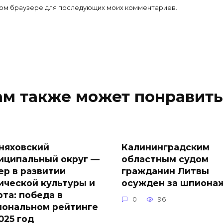
 этом браузере для последующих моих комментариев.
ам также может понравить
няховский
Калининградским
иципальный округ —
областным судом
ер в развитии
гражданин Литвы
ической культуры и
осужден за шпиона
рта: победа в
0
96
иональном рейтинге
025 год