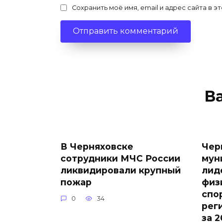
Сохранить моё имя, email и адрес сайта в
В
В Черняховске
Чер
сотрудники МЧС России
мун
ликвидировали крупный
лид
пожар
физ
спо
0
34
рег
за 2