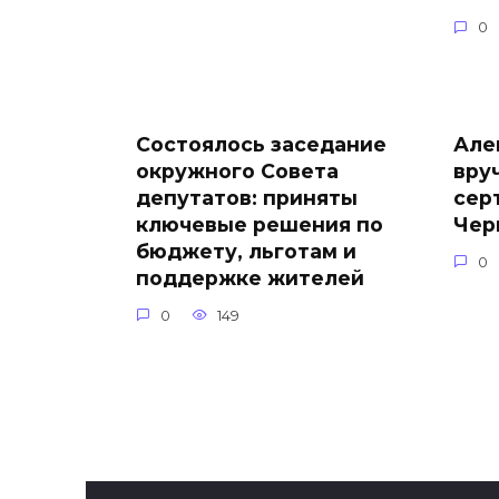
0
Состоялось заседание
Але
окружного Совета
вру
депутатов: приняты
сер
ключевые решения по
Чер
бюджету, льготам и
0
поддержке жителей
0
149