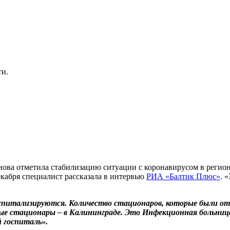
ти.
а отметила стабилизацию ситуации с коронавирусом в регионе.
екабря специалист рассказала в интервью
РИА «Балтик Плюс»
. 
к госпитализируются. Количество стационаров, которые были 
ные стационары – в Калининграде. Это Инфекционная больни
й госпиталь».