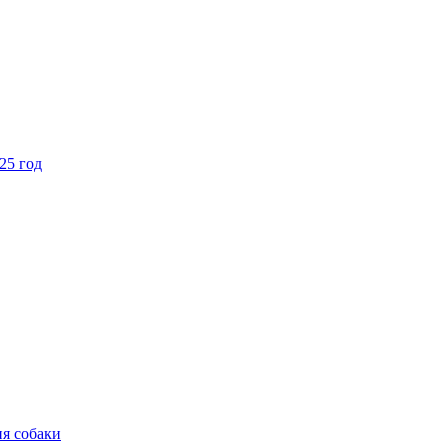
25 год
ия собаки