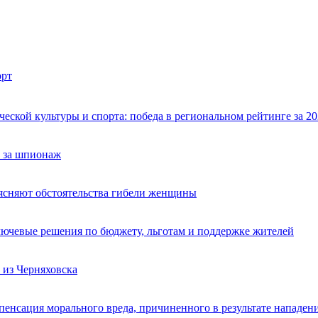
рт
ской культуры и спорта: победа в региональном рейтинге за 20
 за шпионаж
ясняют обстоятельства гибели женщины
лючевые решения по бюджету, льготам и поддержке жителей
из Черняховска
пенсация морального вреда, причиненного в результате нападен