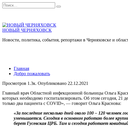
Перейти
Search
к
for:
содержанию
НОВЫЙ ЧЕРНЯХОВСК
Новости, политика, события, репортажи в Черняховске и облас
Главная
Добро пожаловать
Просмотров
1.3к.
Опубликовано
22.12.2021
Главный врач Областной инфекционной больницы Ольга Краснов
которых необходимо госпитализировать. Об этом сегодня, 21 д
только два пациента с COVID», — говорит Ольга Краснова:
«За последние несколько дней около 100 – 120 челове
уменьшается. Сегодня в основном работаю более круп
берет Гусевская ЦРБ. Там и сегодня работает ковидны