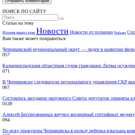
ПОИСК ПО САЙТУ
Search
for:
Статьи на тему
Новости
Новости от полиции
Спо
История нашего края
Рыбалка
Вам также может понравиться
Черняховский муниципальный округ — лидер в развитии физиче
0
57
Калининградским областным судом гражданин Литвы осужден
0
71
В Черняховске следователи регионального управления СКР вы
0
67
Состоялось заседание окружного Совета депутатов: приняты к
0
128
Алексей Беспрозванных вручил жилищный сертификат медику 
0
94
По иску прокурора Черняховска в пользу ребенка взыскана ком