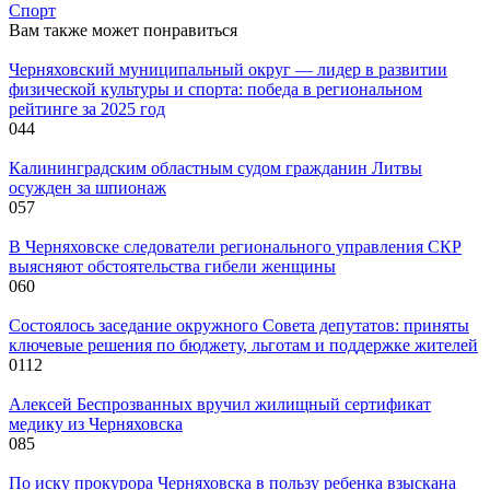
Спорт
Вам также может понравиться
Черняховский муниципальный округ — лидер в развитии
физической культуры и спорта: победа в региональном
рейтинге за 2025 год
0
44
Калининградским областным судом гражданин Литвы
осужден за шпионаж
0
57
В Черняховске следователи регионального управления СКР
выясняют обстоятельства гибели женщины
0
60
Состоялось заседание окружного Совета депутатов: приняты
ключевые решения по бюджету, льготам и поддержке жителей
0
112
Алексей Беспрозванных вручил жилищный сертификат
медику из Черняховска
0
85
По иску прокурора Черняховска в пользу ребенка взыскана