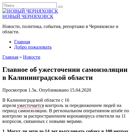
Перейти
Search
к
for:
содержанию
НОВЫЙ ЧЕРНЯХОВСК
Новости, политика, события, репортажи в Черняховске и
области.
Главная
Добро пожаловать
Главная
»
Новости
Главное об ужесточении самоизоляции
в Калининградской области
Просмотров
1.5к.
Опубликовано
15.04.2020
В Калининградской области с 16
апреля
ужесточается
контроль за передвижением людей на
период самоизоляции. В региональном оперативном штабе по
контролю за распространением коронавируса ответили на 11
вопросов, связанных с новыми мерами.
1. Могут ли дети до 14 лет выгуливать собаку в 100 метрах