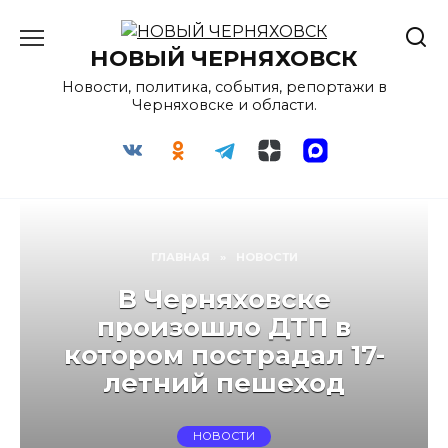
Перейти
к
НОВЫЙ ЧЕРНЯХОВСК
содержанию
Новости, политика, события, репортажи в
Черняховске и области.
ГЛАВНАЯ
»
НОВОСТИ
В Черняховске
произошло ДТП в
котором пострадал 17-
летний пешеход
НОВОСТИ