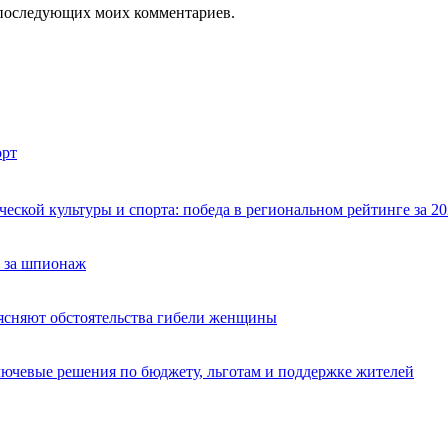
ля последующих моих комментариев.
рт
ской культуры и спорта: победа в региональном рейтинге за 20
 за шпионаж
ясняют обстоятельства гибели женщины
лючевые решения по бюджету, льготам и поддержке жителей