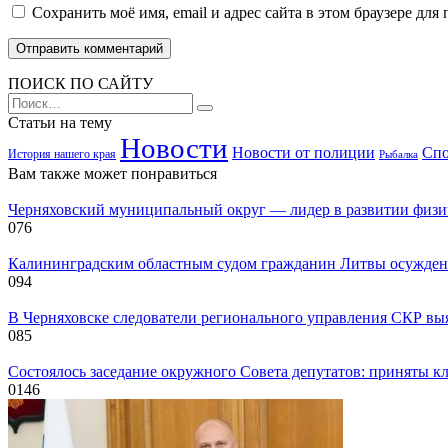
Сохранить моё имя, email и адрес сайта в этом браузере д
ПОИСК ПО САЙТУ
Search
for:
Статьи на тему
Новости
Новости от полиции
Спо
История нашего края
Рыбалка
Вам также может понравиться
Черняховский муниципальный округ — лидер в развитии физиче
0
76
Калининградским областным судом гражданин Литвы осужден
0
94
В Черняховске следователи регионального управления СКР вы
0
85
Состоялось заседание окружного Совета депутатов: приняты к
0
146