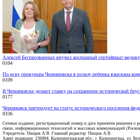
Алексей Беспрозванных вручил жилищный сертификат медику 
0
104
По иску прокурора Черняховска в пользу ребенка взыскана ком
0
109
В Черняховске делают ставку на сохранение исторической бру
0
177
Черняховск претендует на статус исторического поселения фед
0
336
Сетевое издание, регистрационный номер и дата принятия решения о р
связи, информационных технологий и массовых коммуникаций (Роском
Учредитель: Пищик А.В. Главный редактор: Пищик А.В.
Адрес редакции: 236004, Калининградская обл., г. Калининград, ул. Белго