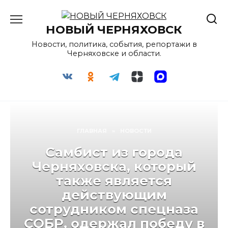
Перейти
к
НОВЫЙ ЧЕРНЯХОВСК
содержанию
Новости, политика, события, репортажи в
Черняховске и области.
ГЛАВНАЯ
»
НОВОСТИ
Самбист из города
Черняховска, который
также является
действующим
сотрудником спецназа
СОБР, одержал победу в