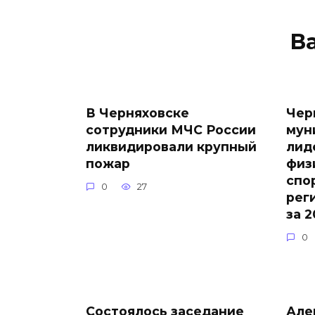
В
В Черняховске
Чер
сотрудники МЧС России
мун
ликвидировали крупный
лид
пожар
физ
спо
0
27
рег
за 2
0
Состоялось заседание
Але