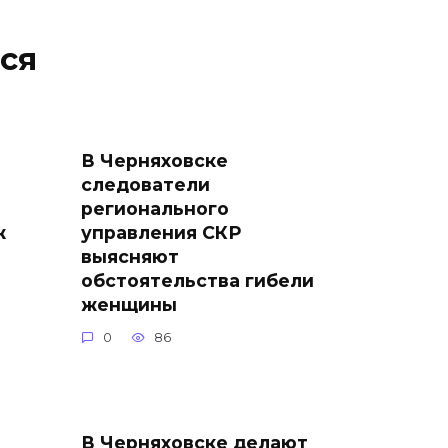
ся
В Черняховске
следователи
регионального
ж
управления СКР
выясняют
обстоятельства гибели
женщины
0
86
В Черняховске делают