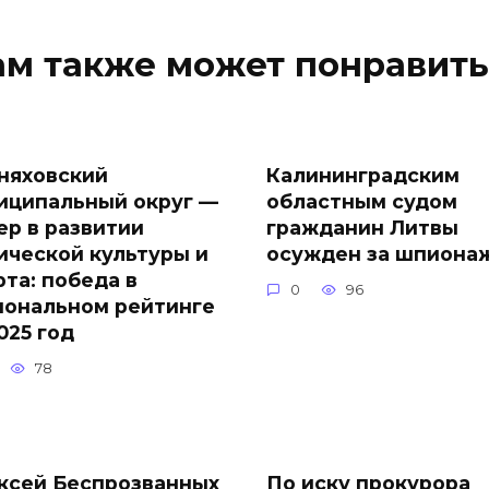
ам также может понравить
няховский
Калининградским
иципальный округ —
областным судом
ер в развитии
гражданин Литвы
ической культуры и
осужден за шпиона
рта: победа в
0
96
иональном рейтинге
025 год
78
ксей Беспрозванных
По иску прокурора