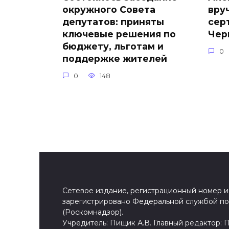
окружного Совета
вру
депутатов: приняты
сер
ключевые решения по
Чер
бюджету, льготам и
0
поддержке жителей
0
148
Сетевое издание, регистрационный номер и 
зарегистрировано Федеральной службой по 
(Роскомнадзор).
Учредитель: Пищик А.В. Главный редактор: 