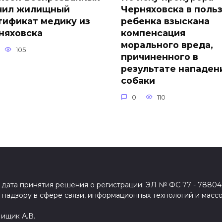
чил жилищный
Черняховска в поль
тификат медику из
ребенка взыскана
няховска
компенсация
морального вреда,
105
причиненного в
результате нападен
собаки
0
110
дата принятия решения о регистрации: ЭЛ № ФС 77 - 78804 
надзору в сфере связи, информационных технологий и масс
Пищик А.В.