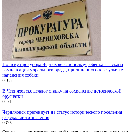
По иску прокурора Черняховска в пользу ребенка взыскана
компенсация морального вреда, причиненного в результате
нападения собаки
0
103
В Черняховске делают ставку на сохранение исторической
брусчатки
0
171
Черняховск претендует на статус исторического поселения
федерального значения
0
335
Сетевое издание, регистрационный номер и дата принятия решения о