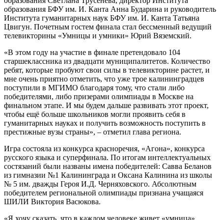
образования Светлана Трусенева, директор Института
образования БФУ им. И. Канта Анна Бударина и руководитель
Института гуманитарных наук БФУ им. И. Канта Татьяна
Цвигун. Почетным гостем финала стал бессменный ведущий
телевикторины «Умницы и умники» Юрий Вяземский.
«В этом году на участие в финале претендовало 104
старшеклассника из двадцати муниципалитетов. Количество
ребят, которые пробуют свои силы в телевикторине растет, и
мне очень приятно отметить, что уже трое калининградцев
поступили в МГИМО благодаря тому, что стали либо
победителями, либо призерами олимпиады в Москве на
финальном этапе. И мы будем дальше развивать этот проект,
чтобы ещё больше школьников могли проявить себя в
гуманитарных науках и получить возможность поступить в
престижные вузы страны», – отметил глава региона.
Игра состояла из конкурса красноречия, «Агона», конкурса
русского языка и суперфинала. По итогам интеллектуальных
состязаний были названы имена победителей: Савва Беланов
из гимназии №1 Калининграда и Оксана Калинина из школы
№ 5 им. дважды Героя И.Д. Черняховского. Абсолютным
победителем региональной олимпиады признана учащаяся
ШИЛИ Виктория Васюкова.
«Я хочу сказать, что в каждом человеке живет «умница»,