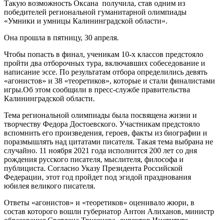
Такую возможность Оксана получила, став одним из
победителей региональной гуманитарной олимпиады
«Умники и умницы Калининградской области».
Она прошла в пятницу, 30 апреля.
Чтобы попасть в финал, ученикам 10-х классов предстояло
пройти два отборочных тура, включавших собеседование и
написание эссе. По результатам отбора определились девять
«агонистов» и 38 «теоретиков», которые и стали финалистами
игры.Об этом сообщили в пресс-службе правительства
Калининградской области.
Тема региональной олимпиады была посвящена жизни и
творчеству Федора Достоевского. Участникам предстояло
вспомнить его произведения, героев, факты из биографии и
поразмышлять над цитатами писателя. Такая тема выбрана не
случайно. 11 ноября 2021 года исполнится 200 лет со дня
рождения русского писателя, мыслителя, философа и
публициста. Согласно Указу Президента Российской
Федерации, этот год пройдет под эгидой празднования
юбилея великого писателя.
Ответы «агонистов» и «теоретиков» оценивало жюри, в
состав которого вошли губернатор Антон Алиханов, министр