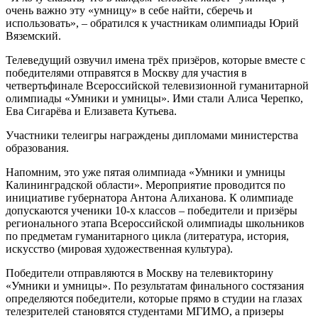
очень важно эту «умницу» в себе найти, сберечь и
использовать», – обратился к участникам олимпиады Юрий
Вяземский.
Телеведущий озвучил имена трёх призёров, которые вместе с
победителями отправятся в Москву для участия в
четвертьфинале Всероссийской телевизионной гуманитарной
олимпиады «Умники и умницы». Ими стали Алиса Черепко,
Ева Сигарёва и Елизавета Кутьева.
Участники телеигры награждены дипломами министерства
образования.
Напомним, это уже пятая олимпиада «Умники и умницы
Калининградской области». Мероприятие проводится по
инициативе губернатора Антона Алиханова. К олимпиаде
допускаются ученики 10-х классов – победители и призёры
регионального этапа Всероссийской олимпиады школьников
по предметам гуманитарного цикла (литература, история,
искусство (мировая художественная культура).
Победители отправляются в Москву на телевикторину
«Умники и умницы». По результатам финального состязания
определяются победители, которые прямо в студии на глазах
телезрителей становятся студентами МГИМО, а призеры