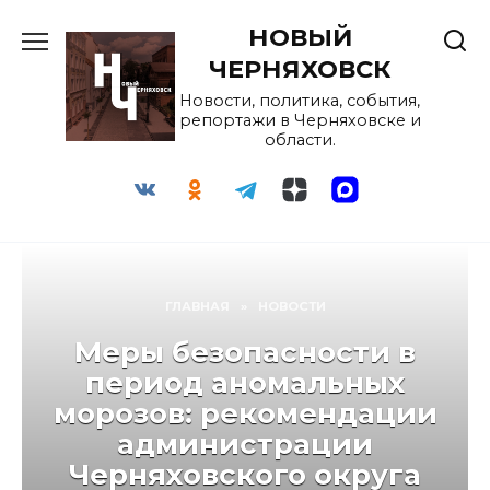
Перейти
НОВЫЙ
к
содержанию
ЧЕРНЯХОВСК
Новости, политика, события,
репортажи в Черняховске и
области.
ГЛАВНАЯ
»
НОВОСТИ
Меры безопасности в
период аномальных
морозов: рекомендации
администрации
Черняховского округа