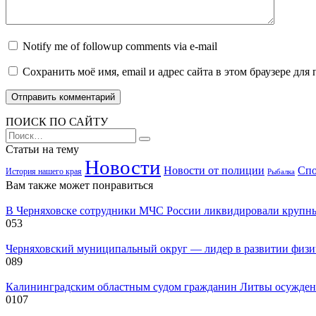
Notify me of followup comments via e-mail
Сохранить моё имя, email и адрес сайта в этом браузере д
ПОИСК ПО САЙТУ
Search
for:
Статьи на тему
Новости
Новости от полиции
Спо
История нашего края
Рыбалка
Вам также может понравиться
В Черняховске сотрудники МЧС России ликвидировали крупн
0
53
Черняховский муниципальный округ — лидер в развитии физиче
0
89
Калининградским областным судом гражданин Литвы осужден
0
107