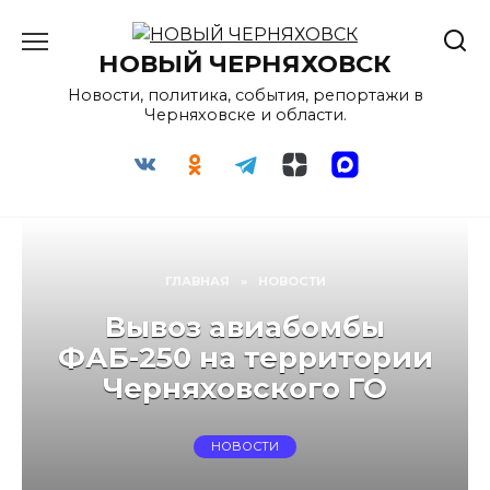
Перейти
к
НОВЫЙ ЧЕРНЯХОВСК
содержанию
Новости, политика, события, репортажи в
Черняховске и области.
ГЛАВНАЯ
»
НОВОСТИ
Вывоз авиабомбы
ФАБ-250 на территории
Черняховского ГО
НОВОСТИ