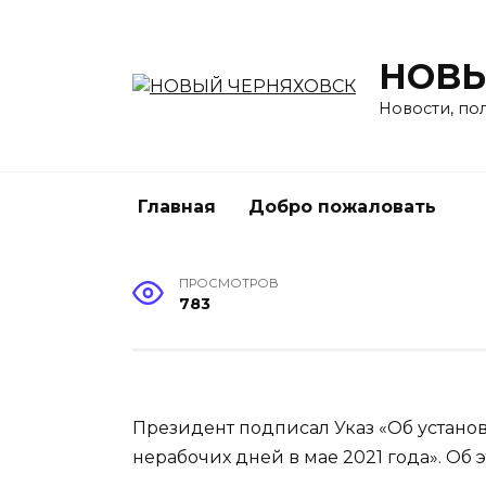
Перейти
к
содержанию
НОВЫ
Новости, по
Главная
Добро пожаловать
ПРОСМОТРОВ
783
Президент подписал Указ «Об устан
нерабочих дней в мае 2021 года». Об 