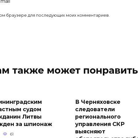
-mail
 этом браузере для последующих моих комментариев.
ам также может понравить
ининградским
В Черняховске
астным судом
следователи
жданин Литвы
регионального
жден за шпионаж
управления СКР
выясняют
61