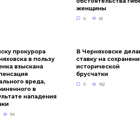
обстоятельства гиб
женщины
0
61
иску прокурора
В Черняховске дел
няховска в пользу
ставку на сохранен
енка взыскана
исторической
пенсация
брусчатки
ального вреда,
0
162
чиненного в
ультате нападения
аки
94