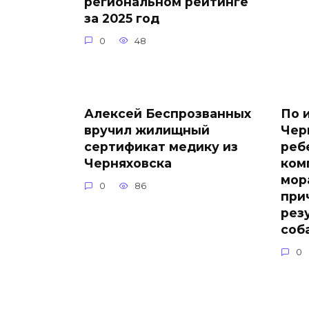
региональном рейтинге
за 2025 год
0
48
Алексей Беспрозванных
По 
вручил жилищный
Чер
сертификат медику из
реб
Черняховска
ком
мор
0
86
при
рез
соб
0