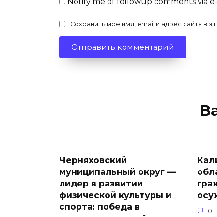
Notify me of followup comments via e
Сохранить моё имя, email и адрес сайта в
В
Черняховский
Кал
муниципальный округ —
обл
лидер в развитии
гра
физической культуры и
осу
спорта: победа в
0