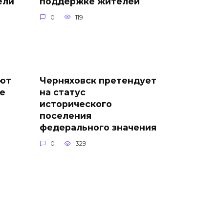
ели
поддержке жителей
0
119
ают
Черняховск претендует
ие
на статус
исторического
поселения
федерального значения
0
329