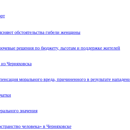
рт
ясняют обстоятельства гибели женщины
лючевые решения по бюджету, льготам и поддержке жителей
из Черняховска
пенсация морального вреда, причиненного в результате нападен
счатки
ерального значения
странство человека» в Черняховске