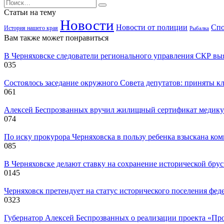
Search
for:
Статьи на тему
Новости
Новости от полиции
Спо
История нашего края
Рыбалка
Вам также может понравиться
В Черняховске следователи регионального управления СКР вы
0
35
Состоялось заседание окружного Совета депутатов: приняты к
0
61
Алексей Беспрозванных вручил жилищный сертификат медику 
0
74
По иску прокурора Черняховска в пользу ребенка взыскана ком
0
85
В Черняховске делают ставку на сохранение исторической бру
0
145
Черняховск претендует на статус исторического поселения фед
0
323
Губернатор Алексей Беспрозванных о реализации проекта «Про