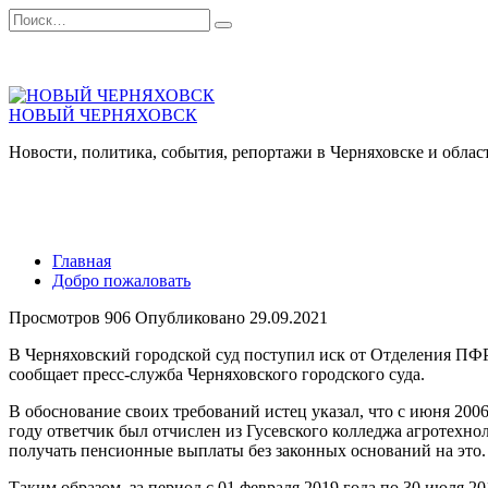
Перейти
Search
к
for:
содержанию
НОВЫЙ ЧЕРНЯХОВСК
Новости, политика, события, репортажи в Черняховске и облас
Главная
Добро пожаловать
Просмотров
906
Опубликовано
29.09.2021
В Черняховский городской суд поступил иск от Отделения ПФР
сообщает пресс-служба Черняховского городского суда.
В обоснование своих требований истец указал, что с июня 200
году ответчик был отчислен из Гусевского колледжа агротехно
получать пенсионные выплаты без законных оснований на это.
Таким образом, за период с 01 февраля 2019 года по 30 июля 2