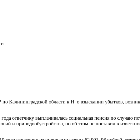
ти.
 по Калининградской области к Н. о взыскании убытков, возник
6 года ответчику выплачивалась социальная пенсия по случаю п
логий и природообустройства, но об этом не поставил в извест
019 года ответчику излишне выплачены 62 991, 96 рублей, которы