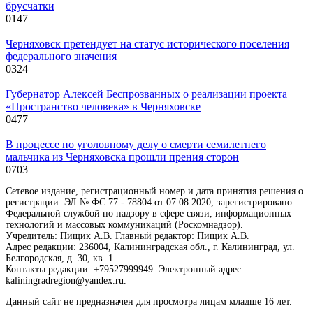
брусчатки
0
147
Черняховск претендует на статус исторического поселения
федерального значения
0
324
Губернатор Алексей Беспрозванных о реализации проекта
«Пространство человека» в Черняховске
0
477
В процессе по уголовному делу о смерти семилетнего
мальчика из Черняховска прошли прения сторон
0
703
Сетевое издание, регистрационный номер и дата принятия решения о
регистрации: ЭЛ № ФС 77 - 78804 от 07.08.2020, зарегистрировано
Федеральной службой по надзору в сфере связи, информационных
технологий и массовых коммуникаций (Роскомнадзор).
Учредитель: Пищик А.В. Главный редактор: Пищик А.В.
Адрес редакции: 236004, Калининградская обл., г. Калининград, ул.
Белгородская, д. 30, кв. 1.
Контакты редакции: +79527999949. Электронный адрес:
kaliningradregion@yandex.ru.
Данный сайт не предназначен для просмотра лицам младше 16 лет.