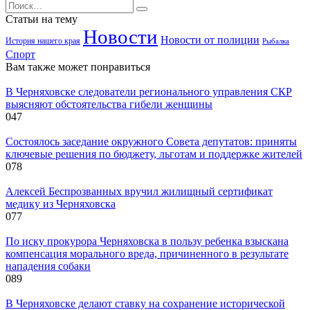
Search
for:
Статьи на тему
Новости
Новости от полиции
История нашего края
Рыбалка
Спорт
Вам также может понравиться
В Черняховске следователи регионального управления СКР
выясняют обстоятельства гибели женщины
0
47
Состоялось заседание окружного Совета депутатов: приняты
ключевые решения по бюджету, льготам и поддержке жителей
0
78
Алексей Беспрозванных вручил жилищный сертификат
медику из Черняховска
0
77
По иску прокурора Черняховска в пользу ребенка взыскана
компенсация морального вреда, причиненного в результате
нападения собаки
0
89
В Черняховске делают ставку на сохранение исторической