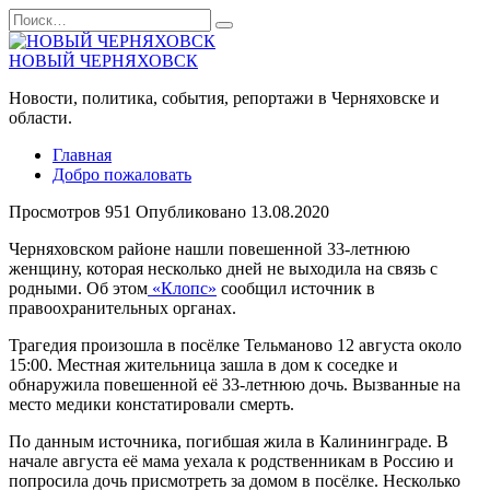
Перейти
Search
к
for:
содержанию
НОВЫЙ ЧЕРНЯХОВСК
Новости, политика, события, репортажи в Черняховске и
области.
Главная
Добро пожаловать
Просмотров
951
Опубликовано
13.08.2020
Черняховском районе нашли повешенной 33-летнюю
женщину, которая несколько дней не выходила на связь с
родными. Об этом
«Клопс»
сообщил источник в
правоохранительных органах.
Трагедия произошла в посёлке Тельманово 12 августа около
15:00. Местная жительница зашла в дом к соседке и
обнаружила повешенной её 33-летнюю дочь. Вызванные на
место медики констатировали смерть.
По данным источника, погибшая жила в Калининграде. В
начале августа её мама уехала к родственникам в Россию и
попросила дочь присмотреть за домом в посёлке. Несколько