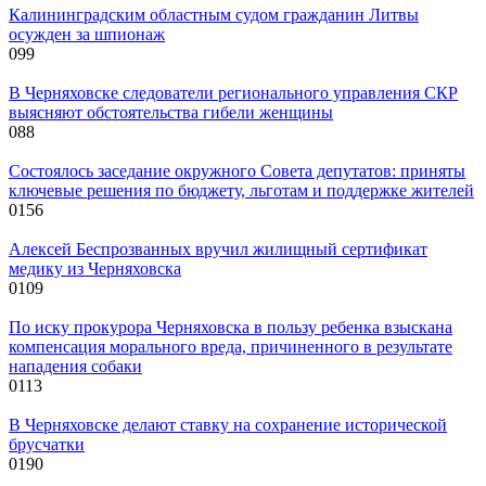
Калининградским областным судом гражданин Литвы
осужден за шпионаж
0
99
В Черняховске следователи регионального управления СКР
выясняют обстоятельства гибели женщины
0
88
Состоялось заседание окружного Совета депутатов: приняты
ключевые решения по бюджету, льготам и поддержке жителей
0
156
Алексей Беспрозванных вручил жилищный сертификат
медику из Черняховска
0
109
По иску прокурора Черняховска в пользу ребенка взыскана
компенсация морального вреда, причиненного в результате
нападения собаки
0
113
В Черняховске делают ставку на сохранение исторической
брусчатки
0
190