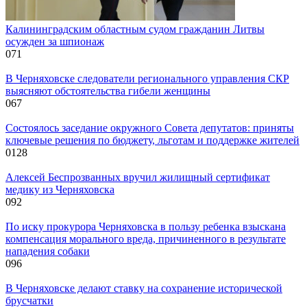
Калининградским областным судом гражданин Литвы
осужден за шпионаж
0
71
В Черняховске следователи регионального управления СКР
выясняют обстоятельства гибели женщины
0
67
Состоялось заседание окружного Совета депутатов: приняты
ключевые решения по бюджету, льготам и поддержке жителей
0
128
Алексей Беспрозванных вручил жилищный сертификат
медику из Черняховска
0
92
По иску прокурора Черняховска в пользу ребенка взыскана
компенсация морального вреда, причиненного в результате
нападения собаки
0
96
В Черняховске делают ставку на сохранение исторической
брусчатки