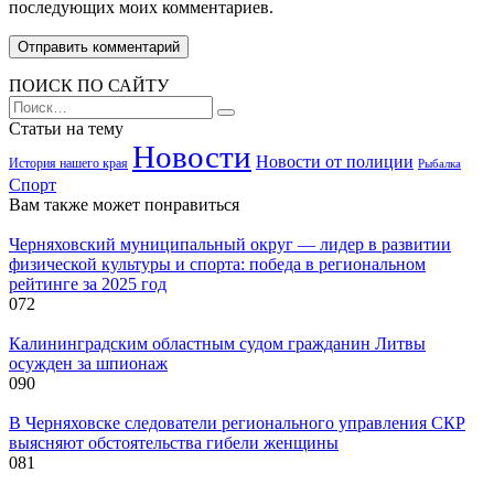
последующих моих комментариев.
ПОИСК ПО САЙТУ
Search
for:
Статьи на тему
Новости
Новости от полиции
История нашего края
Рыбалка
Спорт
Вам также может понравиться
Черняховский муниципальный округ — лидер в развитии
физической культуры и спорта: победа в региональном
рейтинге за 2025 год
0
72
Калининградским областным судом гражданин Литвы
осужден за шпионаж
0
90
В Черняховске следователи регионального управления СКР
выясняют обстоятельства гибели женщины
0
81