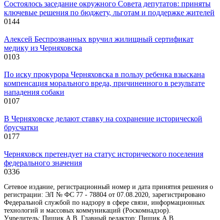
Состоялось заседание окружного Совета депутатов: приняты
ключевые решения по бюджету, льготам и поддержке жителей
0
144
Алексей Беспрозванных вручил жилищный сертификат
медику из Черняховска
0
103
По иску прокурора Черняховска в пользу ребенка взыскана
компенсация морального вреда, причиненного в результате
нападения собаки
0
107
В Черняховске делают ставку на сохранение исторической
брусчатки
0
177
Черняховск претендует на статус исторического поселения
федерального значения
0
336
Сетевое издание, регистрационный номер и дата принятия решения о
регистрации: ЭЛ № ФС 77 - 78804 от 07.08.2020, зарегистрировано
Федеральной службой по надзору в сфере связи, информационных
технологий и массовых коммуникаций (Роскомнадзор).
Учредитель: Пищик А.В. Главный редактор: Пищик А.В.