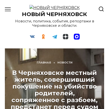
Перейти
к
НОВЫЙ ЧЕРНЯХОВСК
содержанию
Новости, политика, события, репортажи в
Черняховске и области.
ГЛАВНАЯ
»
НОВОСТИ
В Черняховске местный
житель, совершивший
покушение на убийство
родителей,
сопряженное с разбоем,
предстанет перед судом