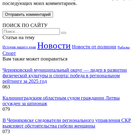
последующих моих комментариев.
ПОИСК ПО САЙТУ
Search
for:
Статьи на тему
Новости
Новости от полиции
История нашего края
Рыбалка
Спорт
Вам также может понравиться
Черняховский муниципальный округ — лидер в развитии
физической культуры и спорта: победа в региональном
рейтинге за 2025 год
0
63
Калининградским областным судом гражданин Литвы
осужден за шпионаж
0
79
В Черняховске следователи регионального управления СКР
выясняют обстоятельства гибели женщины
0
73