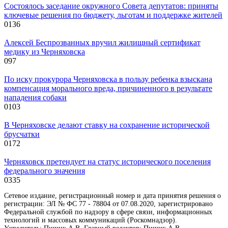
Состоялось заседание окружного Совета депутатов: приняты
ключевые решения по бюджету, льготам и поддержке жителей
0
136
Алексей Беспрозванных вручил жилищный сертификат
медику из Черняховска
0
97
По иску прокурора Черняховска в пользу ребенка взыскана
компенсация морального вреда, причиненного в результате
нападения собаки
0
103
В Черняховске делают ставку на сохранение исторической
брусчатки
0
172
Черняховск претендует на статус исторического поселения
федерального значения
0
335
Сетевое издание, регистрационный номер и дата принятия решения о
регистрации: ЭЛ № ФС 77 - 78804 от 07.08.2020, зарегистрировано
Федеральной службой по надзору в сфере связи, информационных
технологий и массовых коммуникаций (Роскомнадзор).