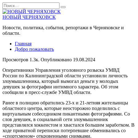
Перейти
Search
к
for:
содержанию
НОВЫЙ ЧЕРНЯХОВСК
Новости, политика, события, репортажи в Черняховске и
области.
Главная
Добро пожаловать
Просмотров
1.3к.
Опубликовано
19.08.2024
Оперативники Управления уголовного розыска УМВД
России по Калининградской области установили личность
злоумышленника, который вымогал деньги у молодых
девушек за фотографии интимного характера. Об этом
сообщили в пресс-службе УМВД области.
Ранее в полицию обратились 23-х и 21-летняя жительницы
областного центра, которые неосторожно поделились с
виртуальным собеседником пикантными фотографиями. Со
слов девушек, в социальной сети злоумышленник
представлялся хоккеистом и хвастался большим заработком. В
ходе приватной переписки потерпевшие обменивались со
«спортсменом» откровенными снимками.