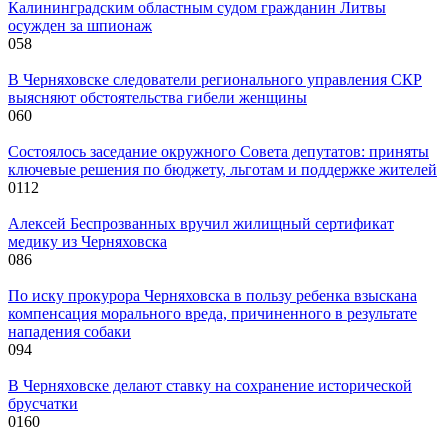
Калининградским областным судом гражданин Литвы
осужден за шпионаж
0
58
В Черняховске следователи регионального управления СКР
выясняют обстоятельства гибели женщины
0
60
Состоялось заседание окружного Совета депутатов: приняты
ключевые решения по бюджету, льготам и поддержке жителей
0
112
Алексей Беспрозванных вручил жилищный сертификат
медику из Черняховска
0
86
По иску прокурора Черняховска в пользу ребенка взыскана
компенсация морального вреда, причиненного в результате
нападения собаки
0
94
В Черняховске делают ставку на сохранение исторической
брусчатки
0
160