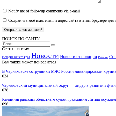
Notify me of followup comments via e-mail
Сохранить моё имя, email и адрес сайта в этом браузере д
ПОИСК ПО САЙТУ
Search
for:
Статьи на тему
Новости
Новости от полиции
Спо
История нашего края
Рыбалка
Вам также может понравиться
В Черняховске сотрудники МЧС России ликвидировали крупн
0
34
Черняховский муниципальный округ — лидер в развитии физиче
0
78
Калининградским областным судом гражданин Литвы осужден
0
96