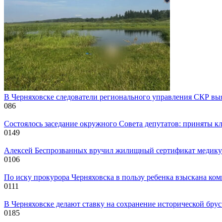
В Черняховске следователи регионального управления СКР вы
0
86
Состоялось заседание окружного Совета депутатов: приняты к
0
149
Алексей Беспрозванных вручил жилищный сертификат медику 
0
106
По иску прокурора Черняховска в пользу ребенка взыскана ком
0
111
В Черняховске делают ставку на сохранение исторической бру
0
185