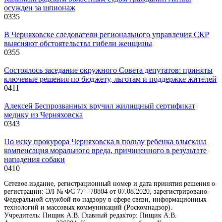
осужден за шпионаж
0
335
В Черняховске следователи регионального управления СКР
выясняют обстоятельства гибели женщины
0
355
Состоялось заседание окружного Совета депутатов: приняты
ключевые решения по бюджету, льготам и поддержке жителей
0
411
Алексей Беспрозванных вручил жилищный сертификат
медику из Черняховска
0
343
По иску прокурора Черняховска в пользу ребенка взыскана
компенсация морального вреда, причиненного в результате
нападения собаки
0
410
Сетевое издание, регистрационный номер и дата принятия решения о
регистрации: ЭЛ № ФС 77 - 78804 от 07.08.2020, зарегистрировано
Федеральной службой по надзору в сфере связи, информационных
технологий и массовых коммуникаций (Роскомнадзор).
Учредитель: Пищик А.В. Главный редактор: Пищик А.В.