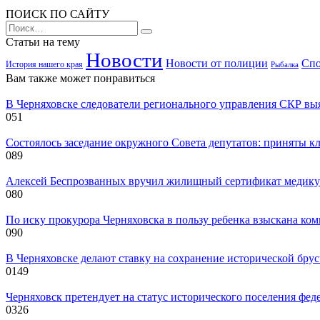
ПОИСК ПО САЙТУ
Search
for:
Статьи на тему
Новости
Новости от полиции
Спо
История нашего края
Рыбалка
Вам также может понравиться
В Черняховске следователи регионального управления СКР вы
0
51
Состоялось заседание окружного Совета депутатов: приняты к
0
89
Алексей Беспрозванных вручил жилищный сертификат медику 
0
80
По иску прокурора Черняховска в пользу ребенка взыскана ком
0
90
В Черняховске делают ставку на сохранение исторической бру
0
149
Черняховск претендует на статус исторического поселения фед
0
326