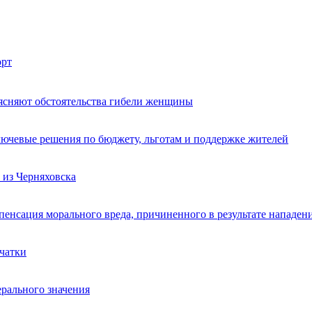
рт
ясняют обстоятельства гибели женщины
лючевые решения по бюджету, льготам и поддержке жителей
из Черняховска
пенсация морального вреда, причиненного в результате нападен
счатки
ерального значения