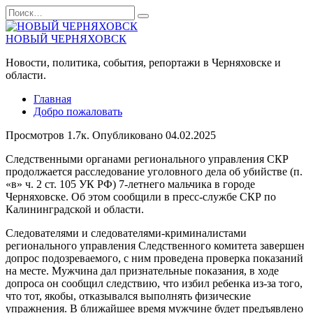
Перейти
Search
к
for:
содержанию
НОВЫЙ ЧЕРНЯХОВСК
Новости, политика, события, репортажи в Черняховске и
области.
Главная
Добро пожаловать
Просмотров
1.7к.
Опубликовано
04.02.2025
Следственными органами регионального управления СКР
продолжается расследование уголовного дела об убийстве (п.
«в» ч. 2 ст. 105 УК РФ) 7-летнего мальчика в городе
Черняховске. Об этом сообщили в пресс-службе СКР по
Калининградской и области.
Следователями и следователями-криминалистами
регионального управления Следственного комитета завершен
допрос подозреваемого, с ним проведена проверка показаний
на месте. Мужчина дал признательные показания, в ходе
допроса он сообщил следствию, что избил ребенка из-за того,
что тот, якобы, отказывался выполнять физические
упражнения. В ближайшее время мужчине будет предъявлено