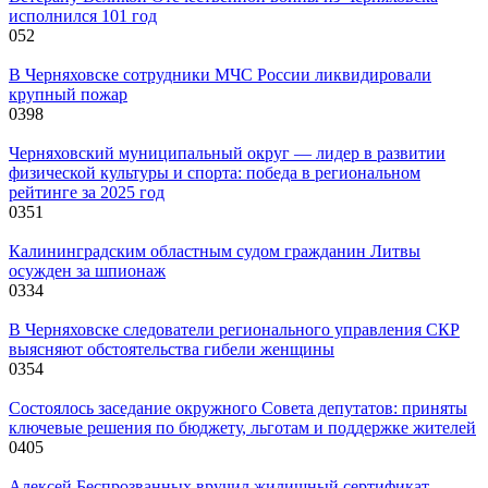
исполнился 101 год
0
52
В Черняховске сотрудники МЧС России ликвидировали
крупный пожар
0
398
Черняховский муниципальный округ — лидер в развитии
физической культуры и спорта: победа в региональном
рейтинге за 2025 год
0
351
Калининградским областным судом гражданин Литвы
осужден за шпионаж
0
334
В Черняховске следователи регионального управления СКР
выясняют обстоятельства гибели женщины
0
354
Состоялось заседание окружного Совета депутатов: приняты
ключевые решения по бюджету, льготам и поддержке жителей
0
405
Алексей Беспрозванных вручил жилищный сертификат