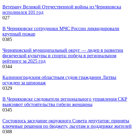
Ветерану Великой Отечественной войны из Черняховска
исполнился 101 год
0
27
В Черняховске сотрудники МЧС России ликвидировали
крупный пожар
0
385
Черняховский муниципальный округ — лидер в развитии
физической культуры и спорта: победа в региональном
рейтинге за 2025 год
0
344
Калининградским областным судом гражданин Литвы
осужден за шпионаж
0
329
В Черняховске следователи регионального управления СКР
выясняют обстоятельства гибели женщины
0
345
Состоялось заседание окружного Совета депутатов: приняты
ключевые решения по бюджету, льготам и поддержке жителей
0
388