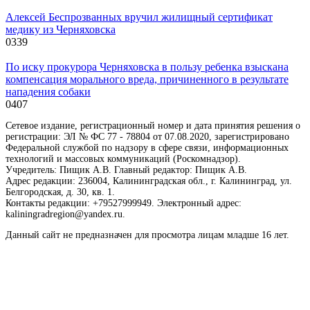
Алексей Беспрозванных вручил жилищный сертификат
медику из Черняховска
0
339
По иску прокурора Черняховска в пользу ребенка взыскана
компенсация морального вреда, причиненного в результате
нападения собаки
0
407
Сетевое издание, регистрационный номер и дата принятия решения о
регистрации: ЭЛ № ФС 77 - 78804 от 07.08.2020, зарегистрировано
Федеральной службой по надзору в сфере связи, информационных
технологий и массовых коммуникаций (Роскомнадзор).
Учредитель: Пищик А.В. Главный редактор: Пищик А.В.
Адрес редакции: 236004, Калининградская обл., г. Калининград, ул.
Белгородская, д. 30, кв. 1.
Контакты редакции: +79527999949. Электронный адрес:
kaliningradregion@yandex.ru.
Данный сайт не предназначен для просмотра лицам младше 16 лет.