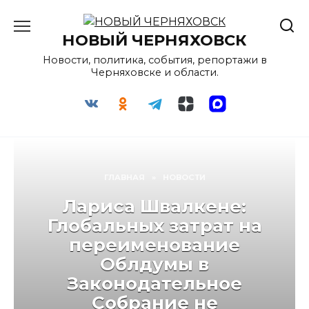
Перейти
к
НОВЫЙ ЧЕРНЯХОВСК
содержанию
Новости, политика, события, репортажи в
Черняховске и области.
ГЛАВНАЯ
»
НОВОСТИ
Лариса Швалкене:
Глобальных затрат на
переименование
Облдумы в
Законодательное
Собрание не