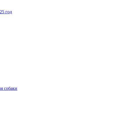
25 год
ия собаки