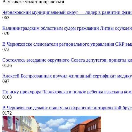
Вам также может понравиться
Черняховский муниципальный округ — лидер в развитии физиче
0
63
Калининградским областным судом гражданин Литвы осужден
0
79
В Черняховске следователи регионального управления СКР вы
0
73
Состоялось заседание окружного Совета депутатов: приняты к
0
136
Алексей Беспрозванных вручил жилищный сертификат медику 
0
97
По иску прокурора Черняховска в пользу ребенка взыскана ком
0
103
В Черняховске делают ставку на сохранение исторической бру
0
172