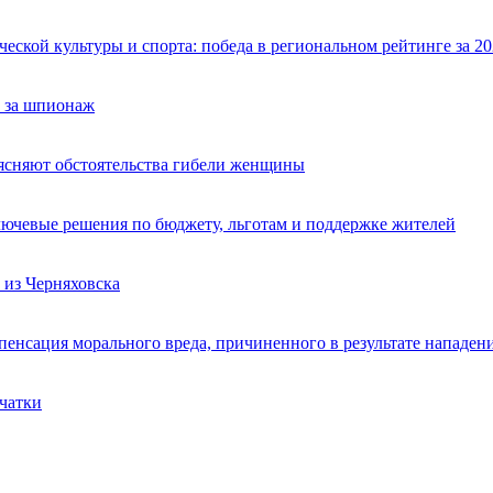
ской культуры и спорта: победа в региональном рейтинге за 20
 за шпионаж
ясняют обстоятельства гибели женщины
лючевые решения по бюджету, льготам и поддержке жителей
из Черняховска
пенсация морального вреда, причиненного в результате нападен
счатки