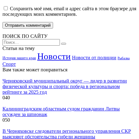
Сохранить моё имя, email и адрес сайта в этом браузере для
последующих моих комментариев.
ПОИСК ПО САЙТУ
Search
for:
Статьи на тему
Новости
Новости от полиции
История нашего края
Рыбалка
Спорт
Вам также может понравиться
Черняховский муниципальный округ — лидер в развитии
физической культуры и спорта: победа в региональном
рейтинге за 2025 год
0
40
Калининградским областным судом гражданин Литвы
осужден за шпионаж
0
50
В Черняховске следователи регионального управления СКР
выясняют обстоятельства гибели женщины