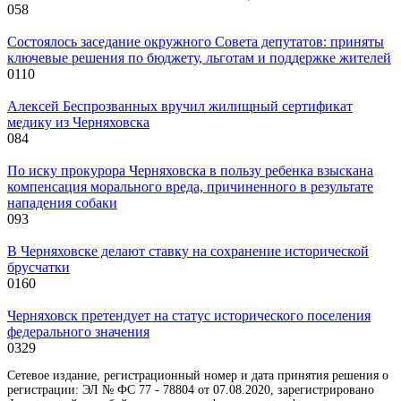
0
58
Состоялось заседание окружного Совета депутатов: приняты
ключевые решения по бюджету, льготам и поддержке жителей
0
110
Алексей Беспрозванных вручил жилищный сертификат
медику из Черняховска
0
84
По иску прокурора Черняховска в пользу ребенка взыскана
компенсация морального вреда, причиненного в результате
нападения собаки
0
93
В Черняховске делают ставку на сохранение исторической
брусчатки
0
160
Черняховск претендует на статус исторического поселения
федерального значения
0
329
Сетевое издание, регистрационный номер и дата принятия решения о
регистрации: ЭЛ № ФС 77 - 78804 от 07.08.2020, зарегистрировано