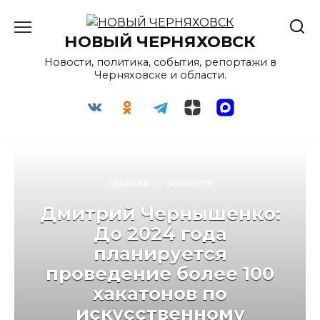
Перейти
к
НОВЫЙ ЧЕРНЯХОВСК
содержанию
Новости, политика, события, репортажи в
Черняховске и области.
ГЛАВНАЯ
»
НОВОСТИ
Дмитрий Чернышенко:
До 2024 года
планируется
проведение более 100
хакатонов по
искусственному