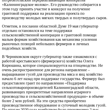
потребительский перерабатывающий кооператив
«Калининградское молоко». Его руководство собирается в
этом году принять участие в конкурсе на получение
грантовой поддержки на реализацию проекта по
производству молодых мягких твердых и полутвердых сыров.
Отметим, в послании областной Думе 19 мая губернатор
отдельно остановился на теме поддержки
сельскохозяйственной кооперации и грантовой помощи
малым формам хозяйствования как механизма усиления
рыночных позиций небольших фермеров и личных
подсобных хозяйств.
В Черняховском округе губернатор также ознакомился с
работой крестьянского (фермерского) хозяйства Олега
Кирюшина, которое специализируется на птицеводстве. Не
очень распространенное для региона направление –
выращивание гусей для производства мяса и яиц хозяйство
начало 6 лет назад при поддержке государства. Фермеру был
предоставлен грант по направлению «Поддержка
сельхозтоваропроизводителей Калининградской области,
развивающих приоритетные направления аграрного
производства и сельскохозяйственной продукции» в объеме
более 2 млн рублей. На эти средства приобретено
производственное оборудование и суточный молодняк гусей.
По итогам 2020 года хозяйством было произведено 2 тыс.