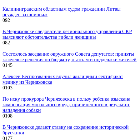
Калининградским областным судом гражданин Литвы
осужден за шпионаж
0
92
В Черняховске следователи регионального управления СКР
выясняют обстоятельства гибели женщины
0
82
Состоялось заседание окружного Совета депутатов: приняты
ключевые решения по бюджету, льготам и поддержке жителей
0
145
Алексей Беспрозванных вручил жилищный сертификат
медику из Черняховска
0
103
По иску прокурора Черняховска в пользу ребенка взыскана
компенсация морального вреда, причиненного в результате
нападения собаки
0
108
В Черняховске делают ставку на сохранение исторической
брусчатки
0
177