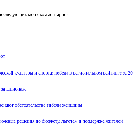
ля последующих моих комментариев.
рт
ской культуры и спорта: победа в региональном рейтинге за 20
 за шпионаж
ясняют обстоятельства гибели женщины
лючевые решения по бюджету, льготам и поддержке жителей