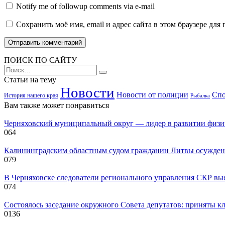
Notify me of followup comments via e-mail
Сохранить моё имя, email и адрес сайта в этом браузере д
ПОИСК ПО САЙТУ
Search
for:
Статьи на тему
Новости
Новости от полиции
Спо
История нашего края
Рыбалка
Вам также может понравиться
Черняховский муниципальный округ — лидер в развитии физиче
0
64
Калининградским областным судом гражданин Литвы осужден
0
79
В Черняховске следователи регионального управления СКР вы
0
74
Состоялось заседание окружного Совета депутатов: приняты к
0
136