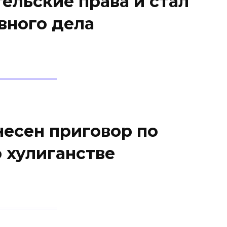
ельские права и стал
вного дела
несен приговор по
 хулиганстве