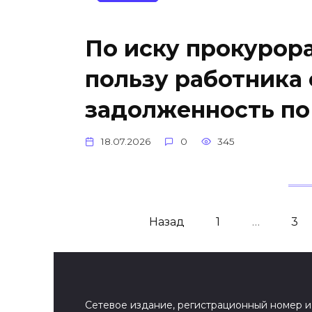
По иску прокурора
пользу работника
задолженность по
18.07.2026
0
345
Пагинация
Назад
1
…
3
записей
Сетевое издание, регистрационный номер и 