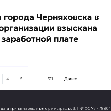
 города Черняховска в
 организации взыскана
 заработной плате
4
5
…
511
Далее
дата принятия решения о регистрации: ЭЛ № ФС 77 - 78804 