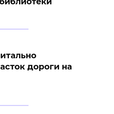
 библиотеки
питально
асток дороги на