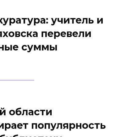
уратура: учитель и
яховска перевели
ные суммы
й области
ирает популярность