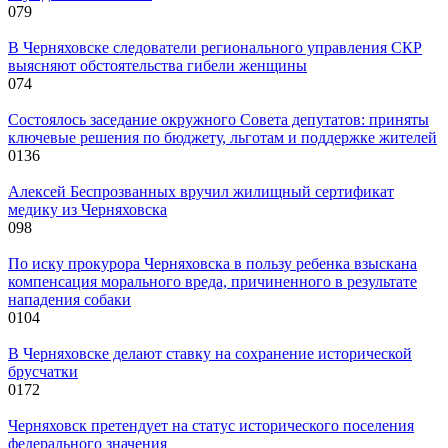
0
79
В Черняховске следователи регионального управления СКР
выясняют обстоятельства гибели женщины
0
74
Состоялось заседание окружного Совета депутатов: приняты
ключевые решения по бюджету, льготам и поддержке жителей
0
136
Алексей Беспрозванных вручил жилищный сертификат
медику из Черняховска
0
98
По иску прокурора Черняховска в пользу ребенка взыскана
компенсация морального вреда, причиненного в результате
нападения собаки
0
104
В Черняховске делают ставку на сохранение исторической
брусчатки
0
172
Черняховск претендует на статус исторического поселения
федерального значения