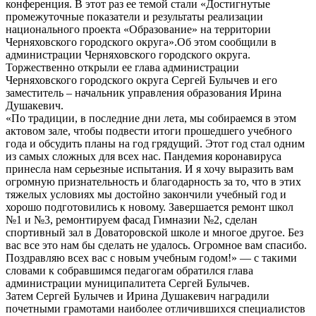
конференция. В этот раз ее темой стали «Достигнутые
промежуточные показатели и результаты реализации
национального проекта «Образование» на территории
Черняховского городского округа».Об этом сообщили в
администрации Черняховского городского округа.
Торжественно открыли ее глава администрации
Черняховского городского округа Сергей Булычев и его
заместитель – начальник управления образования Ирина
Душакевич.
«По традиции, в последние дни лета, мы собираемся в этом
актовом зале, чтобы подвести итоги прошедшего учебного
года и обсудить планы на год грядущий. Этот год стал одним
из самых сложных для всех нас. Пандемия коронавируса
принесла нам серьезные испытания. И я хочу выразить вам
огромную признательность и благодарность за то, что в этих
тяжелых условиях мы достойно закончили учебный год и
хорошо подготовились к новому. Завершается ремонт школ
№1 и №3, ремонтируем фасад Гимназии №2, сделан
спортивный зал в Доваторовской школе и многое другое. Без
вас все это нам бы сделать не удалось. Огромное вам спасибо.
Поздравляю всех вас с новым учебным годом!» — с такими
словами к собравшимся педагогам обратился глава
администрации муниципалитета Сергей Булычев.
Затем Сергей Булычев и Ирина Душакевич наградили
почетными грамотами наиболее отличившихся специалистов