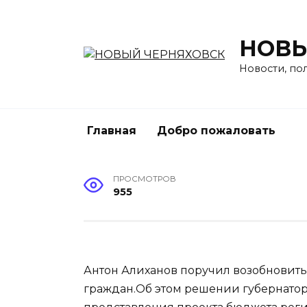
Перейти
к
содержанию
НОВЫ
Новости, по
Главная
Добро пожаловать
ПРОСМОТРОВ
955
Антон Алиханов поручил возобновит
граждан.Об этом решении губернатор о