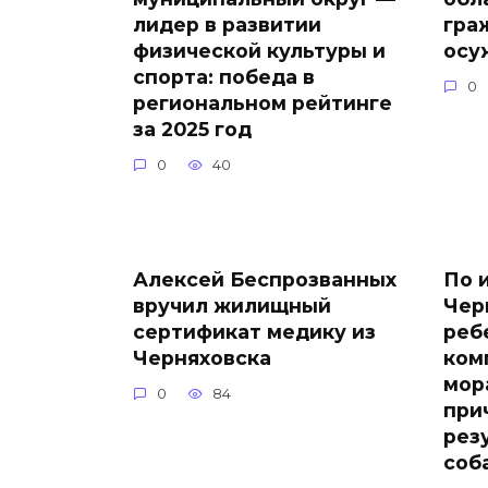
лидер в развитии
гра
физической культуры и
осу
спорта: победа в
0
региональном рейтинге
за 2025 год
0
40
Алексей Беспрозванных
По 
вручил жилищный
Чер
сертификат медику из
реб
Черняховска
ком
мор
0
84
при
рез
соб