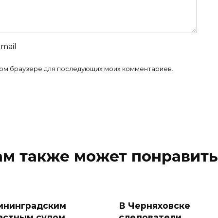
-mail
 этом браузере для последующих моих комментариев.
ам также может понравить
ининградским
В Черняховске
астным судом
следователи