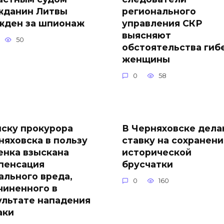
жданин Литвы
регионального
жден за шпионаж
управления СКР
выясняют
50
обстоятельства гиб
женщины
0
58
иску прокурора
В Черняховске дел
няховска в пользу
ставку на сохранен
енка взыскана
исторической
пенсация
брусчатки
ального вреда,
0
160
чиненного в
ультате нападения
аки