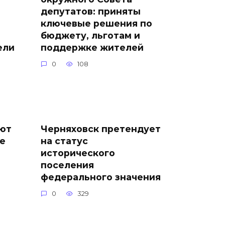
депутатов: приняты
ключевые решения по
бюджету, льготам и
ели
поддержке жителей
0
108
ают
Черняховск претендует
ие
на статус
исторического
поселения
федерального значения
0
329