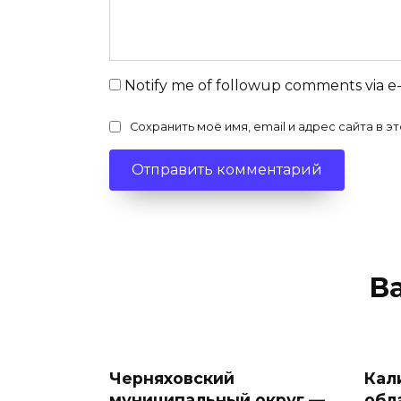
Notify me of followup comments via e
Сохранить моё имя, email и адрес сайта в
В
Черняховский
Кал
муниципальный округ —
обл