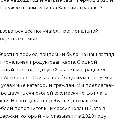
она на 2022 год и на плановый период 2023 и
сс-службе правительства Калининградской
зоваться все получатели региональной
одетные семьи.
ласти в период пандемии была, на наш взгляд,
гиональная продуктовая карта. С одной
ожный период, с другой –калининградских
он Алиханов. – Считаю необходимым вернуться
е уязвимые категории граждан. Мы предлагаем
ере двух тысяч рублей ежемесячно. Выплаты
сти. На эти цели потребуется, по нашим
ублей дополнительных ассигнований, это в
ддержки, который мы оказывали в 2020 году».