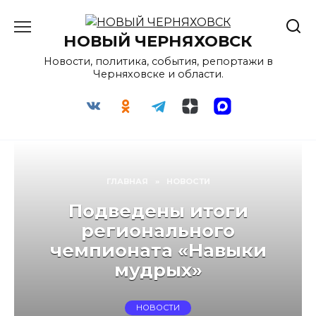
Перейти
к
НОВЫЙ ЧЕРНЯХОВСК
содержанию
Новости, политика, события, репортажи в
Черняховске и области.
ГЛАВНАЯ
»
НОВОСТИ
Подведены итоги
регионального
чемпионата «Навыки
мудрых»
НОВОСТИ